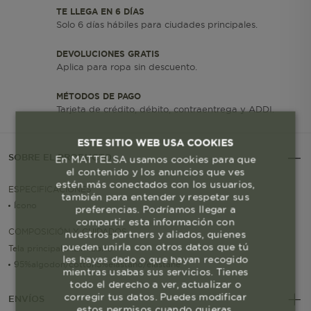
TE LLEGA EN 6 DÍAS
Solo 6 días hábiles para ciudades principales.
DEVOLUCIONES GRATIS
Aplica para ropa sin descuento.
MÉTODOS DE PAGO
Tarjeta de crédito, débito, contraentrega y ADDI.
ESTE SITIO WEB USA COOKIES
SOBRE EL PRODUCTO
En MATTELSA usamos cookies para que
el contenido y los anuncios que ves
estén más conectados con los usuarios,
ESPECIFICACIONES
también para entender y respetar sus
Ícono
preferencias. Podríamos llegar a
compartir esta información con
COMPOSICIÓN Y CUIDADOS
nuestros partners y aliados, quienes
pueden unirla con otros datos que tú
Tela principal/Main fabric
les hayas dado o que hayan recogido
95%algodon/cotton5%elastano/elastane
mientras usabas sus servicios. Tienes
todo el derecho a ver, actualizar o
corregir tus datos. Puedes modificar
ENVÍOS
estos permisos cuando quieras.