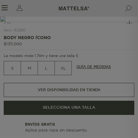
1/6
Item
:
92580
BODY NEGRO ÍCONO
$
135
.
000
r sale submenu
La modelo mide 1.74m y tiene una talla S
GUÍA DE MEDIDAS
S
M
L
XL
VER DISPONIBILIDAD EN TIENDA
SELECCIONA UNA TALLA
ENVÍOS GRATIS
Aplica para ropa sin descuento.