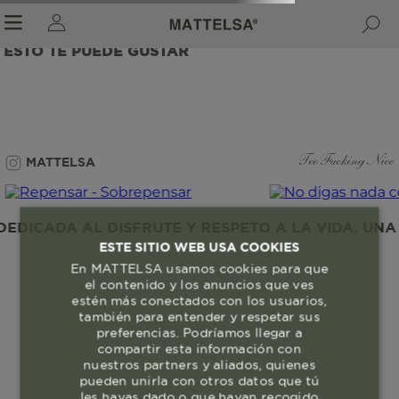
ESTO TE PUEDE GUSTAR
r sale submenu
MATTELSA
Too Fucking Nice
DICADA AL DISFRUTE Y RESPETO A LA VIDA. UNA 
ESTE SITIO WEB USA COOKIES
En MATTELSA usamos cookies para que
el contenido y los anuncios que ves
estén más conectados con los usuarios,
también para entender y respetar sus
preferencias. Podríamos llegar a
compartir esta información con
nuestros partners y aliados, quienes
pueden unirla con otros datos que tú
les hayas dado o que hayan recogido