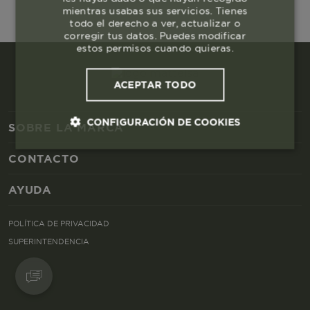
mientras usabas sus servicios. Tienes
todo el derecho a ver, actualizar o
corregir tus datos. Puedes modificar
estos permisos cuando quieras.
ACEPTAR TODO
CONFIGURACIÓN DE COOKIES
SOBRE LA MARCA
CONTACTO
Cookies esenciales y necesarias
AYUDA
Cookies de rendimiento
POLÍTICA DE PRIVACIDAD
Cookies de segmentación (las de
SUPERINTENDENCIA
publicidad)
Cookies funcionales