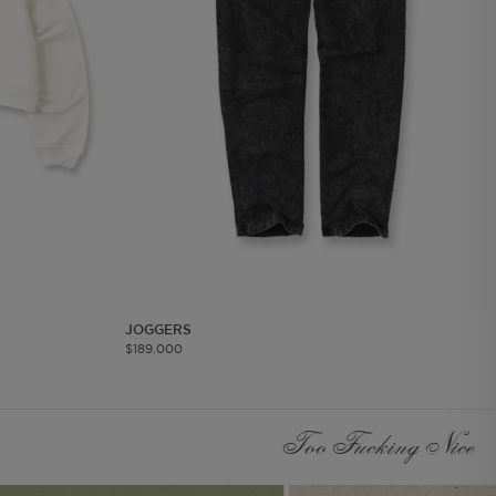
les
 navegar, entrar
ndo al
esde tu
lx, No guardan
Descripción
Crea una huella digital
para esa sesión de
usuario en esa cuenta.
Dura 30 minutos. Se
JOGGERS
actualiza cada vez que
$
189
.
000
el código de analítica
del lado del cliente se
ejecuta en el navegador.
Too Fucking Nice
Esta cookie contiene el
Id del orderForm, lo que
permite persistir y