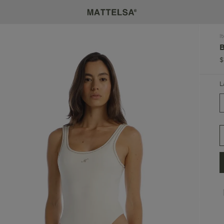
I
$
L