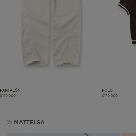
Co
Estas son las q
a zonas seguras 
seleccionar tus 
navegador, pero
información per
Nombre
biggy-session
PANTALÓN
POLO
$
199
.
000
$
179
.
000
MATTELSA
checkout.vtex