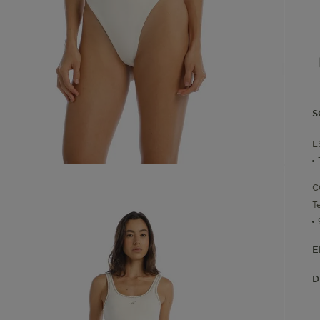
S
E
C
T
E
D