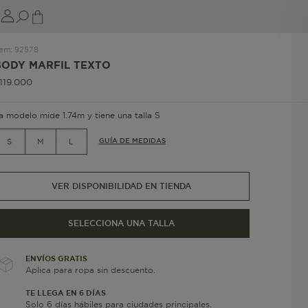
tem
:
92578
BODY MARFIL TEXTO
119
.
000
a modelo mide 1.74m y tiene una talla S
GUÍA DE MEDIDAS
S
M
L
VER DISPONIBILIDAD EN TIENDA
SELECCIONA UNA TALLA
ENVÍOS GRATIS
Aplica para ropa sin descuento.
TE LLEGA EN 6 DÍAS
Solo 6 días hábiles para ciudades principales.