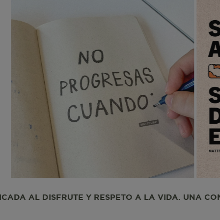
CheckoutData
IPI
IPS
ISI
ETO A LA VIDA. UNA COMUNIDAD DEDICADA AL DIS