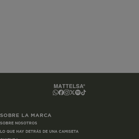
www.mattelsa.net
Sesión
www.mattelsa.net
2 horas
ated-customer-email
www.mattelsa.net
Sesión
SOBRE LA MARCA
SOBRE NOSOTROS
utCookie
www.mattelsa.net
1 hora
LO QUE HAY DETRÁS DE UNA CAMISETA