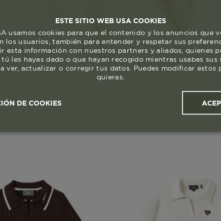
ESTE SITIO WEB USA COOKIES
 usamos cookies para que el contenido y los anuncios que v
 los usuarios, también para entender y respetar sus preferen
ir esta información con nuestros partners y aliados, quienes 
 tú les hayas dado o que hayan recogido mientras usabas sus s
a ver, actualizar o corregir tus datos. Puedes modificar esto
quieras.
ACE
IÓN DE COOKIES
ales y
Cookies de
Cookies de
Cook
s
rendimiento
segmentación (las de
publicidad)
Cookies esenciales y necesarias
Cookies de rendimiento