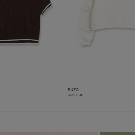
okies de segmentación (las de publicidad)
Cookies funciona
ue hacen que el sitio funcione bien. Permiten cosas básicas como
o recordar lo que elegiste durante la sesión. Solo se activan cua
preferencias de privacidad o iniciar sesión. Puedes bloquearlas d
 algunas partes del sitio web pueden dejar de funcionar. Tranqui
sonal que te identifique.
Proveedor
/
Vencimiento
Dominio
-{{accountName}}
www.mattelsa.net
30 minutos
BUZO
$
139
.
000
.com
VTEX
2 meses 4
www.mattelsa.net
semanas