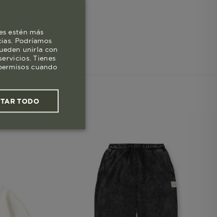
es estén más
cias. Podríamos
pueden unirla con
ervicios. Tienes
s permisos cuando
PTAR TODO
ies funcionales