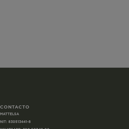
ISS
SGTS
vtex-imperson
CONTACTO
MATTELSA
VtexIdclientA
NIT: 830513441-8