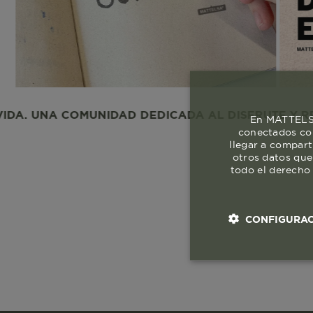
A COMUNIDAD DEDICADA AL DISFRUTE Y RESPETO A
En MATTELSA
conectados con
llegar a compart
otros datos que
todo el derecho 
CONFIGURAC
Cookies esenci
necesaria