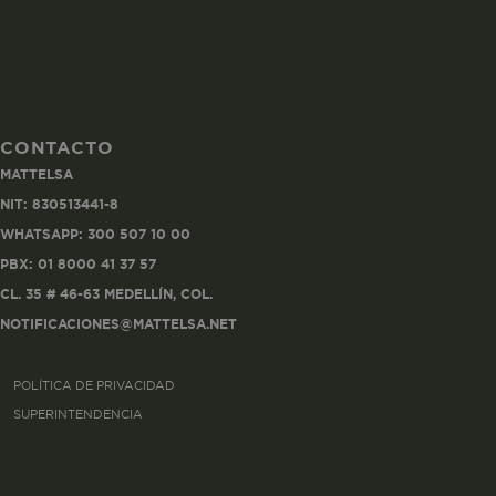
CONTACTO
Co
MATTELSA
Estas son las q
NIT: 830513441-8
a zonas seguras 
WHATSAPP: 300 507 10 00
seleccionar tus 
navegador, pero
PBX: 01 8000 41 37 57
información per
CL. 35 # 46-63 MEDELLÍN, COL.
NOTIFICACIONES@MATTELSA.NET
Nombre
POLÍTICA DE PRIVACIDAD
biggy-session
SUPERINTENDENCIA