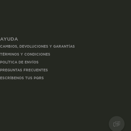
AYUDA
les
CAMBIOS, DEVOLUCIONES Y GARANTÍAS
 navegar, entrar
TÉRMINOS Y CONDICIONES
ndo al
POLÍTICA DE ENVÍOS
esde tu
lx, No guardan
PREGUNTAS FRECUENTES
ESCRÍBENOS TUS PQRS
Descripción
Crea una huella digital
para esa sesión de
usuario en esa cuenta.
Dura 30 minutos. Se
actualiza cada vez que
el código de analítica