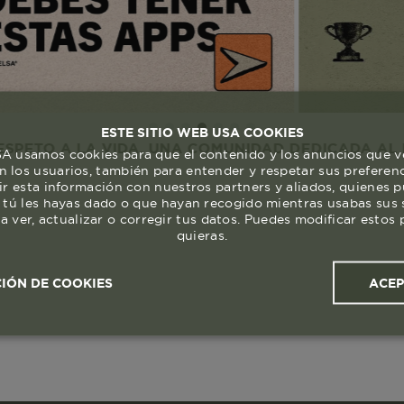
ESTE SITIO WEB USA COOKIES
 LA VIDA. UNA COMUNIDAD DEDICADA AL DISFRUTE
 usamos cookies para que el contenido y los anuncios que v
 los usuarios, también para entender y respetar sus preferen
ir esta información con nuestros partners y aliados, quienes 
 tú les hayas dado o que hayan recogido mientras usabas sus s
a ver, actualizar o corregir tus datos. Puedes modificar esto
quieras.
ACE
IÓN DE COOKIES
ales y
Cookies de
Cookies de
Cook
s
rendimiento
segmentación (las de
publicidad)