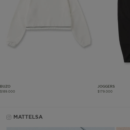
Co
Estas son las q
a zonas seguras 
seleccionar tus 
navegador, pero
información per
Nombre
biggy-session
BUZO
JOGGERS
$
189
.
000
$
179
.
000
MATTELSA
checkout.vtex