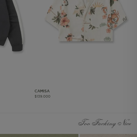
les
 navegar, entrar
ndo al
esde tu
lx, No guardan
Descripción
Crea una huella digital
para esa sesión de
usuario en esa cuenta.
Dura 30 minutos. Se
CAMISA
actualiza cada vez que
$
139
.
000
el código de analítica
del lado del cliente se
ejecuta en el navegador.
Too Fucking Nice
Esta cookie contiene el
Id del orderForm, lo que
permite persistir y