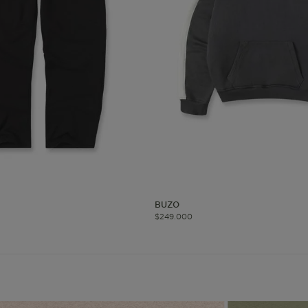
okies de segmentación (las de publicidad)
Cookies funciona
ue hacen que el sitio funcione bien. Permiten cosas básicas como
o recordar lo que elegiste durante la sesión. Solo se activan cua
preferencias de privacidad o iniciar sesión. Puedes bloquearlas d
 algunas partes del sitio web pueden dejar de funcionar. Tranqui
sonal que te identifique.
Proveedor
/
Vencimiento
Dominio
-{{accountName}}
www.mattelsa.net
30 minutos
BUZO
$
249
.
000
.com
VTEX
2 meses 4
www.mattelsa.net
semanas