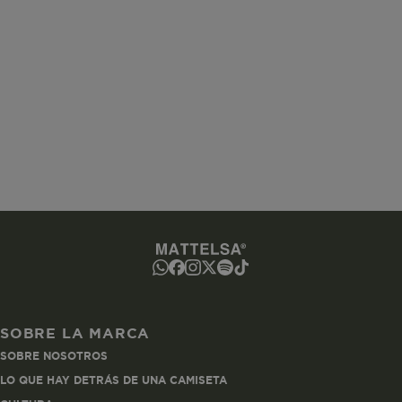
www.mattelsa.net
Sesión
www.mattelsa.net
2 horas
ated-customer-email
www.mattelsa.net
Sesión
SOBRE LA MARCA
SOBRE NOSOTROS
utCookie
www.mattelsa.net
1 hora
LO QUE HAY DETRÁS DE UNA CAMISETA