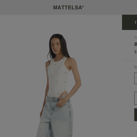
T
I
$
L