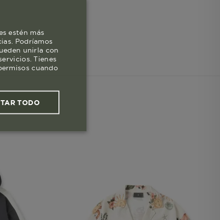
es estén más
cias. Podríamos
pueden unirla con
ervicios. Tienes
s permisos cuando
PTAR TODO
ies funcionales