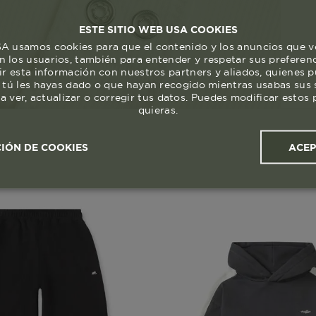
ESTE SITIO WEB USA COOKIES
 usamos cookies para que el contenido y los anuncios que v
 los usuarios, también para entender y respetar sus preferen
ir esta información con nuestros partners y aliados, quienes 
 tú les hayas dado o que hayan recogido mientras usabas sus s
a ver, actualizar o corregir tus datos. Puedes modificar esto
quieras.
ACE
IÓN DE COOKIES
ales y
Cookies de
Cookies de
Cook
s
rendimiento
segmentación (las de
publicidad)
Cookies esenciales y necesarias
Cookies de rendimiento