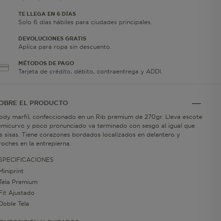
TE LLEGA EN 6 DÍAS
Solo 6 días hábiles para ciudades principales.
DEVOLUCIONES GRATIS
Aplica para ropa sin descuento.
MÉTODOS DE PAGO
Tarjeta de crédito, débito, contraentrega y ADDI.
OBRE EL PRODUCTO
ody marfil, confeccionado en un Rib premium de 270gr. Lleva escote
emicurvo y poco pronunciado va terminado con sesgo al igual que
as sisas. Tiene corazones bordados localizados en delantero y
roches en la entrepierna.
SPECIFICACIONES
Miniprint
Tela Premium
Fit Ajustado
Doble Tela