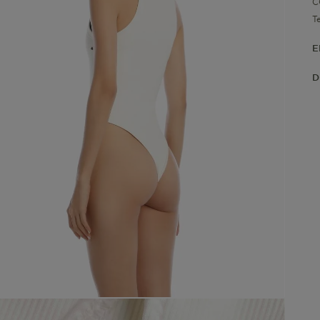
C
T
E
D