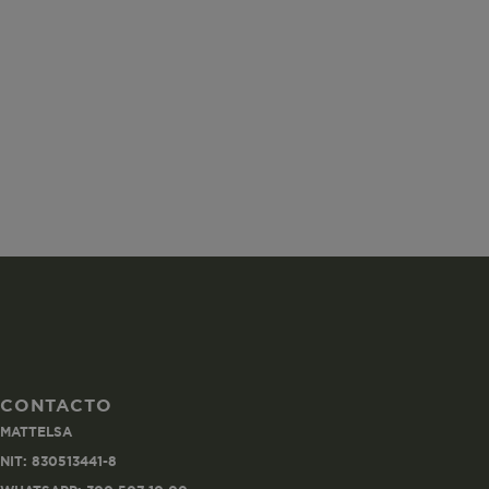
ISS
SGTS
vtex-imperson
CONTACTO
MATTELSA
VtexIdclientA
NIT: 830513441-8