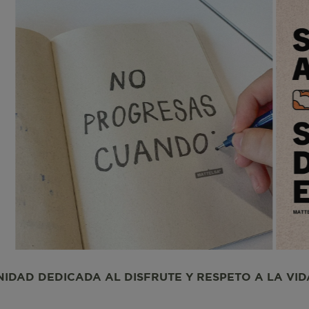
CheckoutData
IPI
IPS
ISI
RUTE Y RESPETO A LA VIDA. UNA COMUNIDAD DEDI