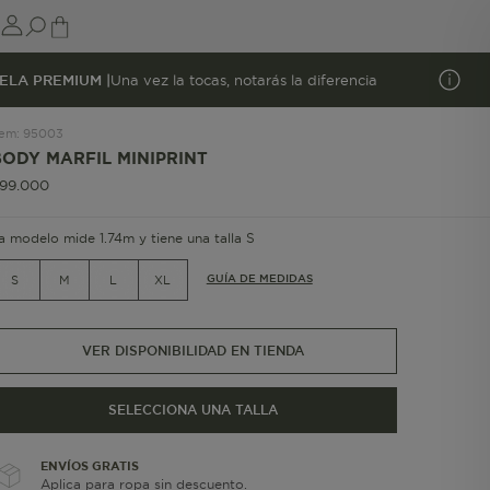
ELA PREMIUM |
Una vez la tocas, notarás la diferencia
tem
:
95003
BODY MARFIL MINIPRINT
99
.
000
a modelo mide 1.74m y tiene una talla S
GUÍA DE MEDIDAS
S
M
L
XL
VER DISPONIBILIDAD EN TIENDA
SELECCIONA UNA TALLA
ENVÍOS GRATIS
Aplica para ropa sin descuento.