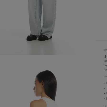
S
B
s
l
b
E