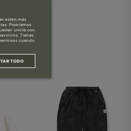
es estén más
cias. Podríamos
pueden unirla con
ervicios. Tienes
s permisos cuando
PTAR TODO
ies funcionales