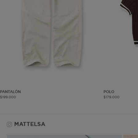
Co
Estas son las q
a zonas seguras 
seleccionar tus 
navegador, pero
información per
Nombre
biggy-session
PANTALÓN
POLO
$
199
.
000
$
179
.
000
MATTELSA
checkout.vtex