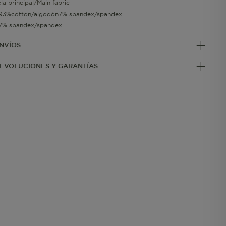
ela principal/Main fabric
93%cotton/algodón7% spandex/spandex
7% spandex/spandex
NVÍOS
EVOLUCIONES Y GARANTÍAS