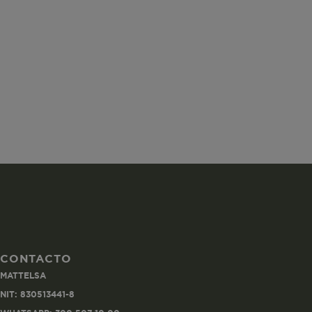
ISS
SGTS
vtex-imperson
CONTACTO
MATTELSA
VtexIdclientA
NIT: 830513441-8