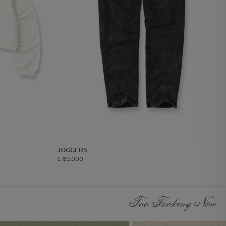
les
 navegar, entrar
ndo al
esde tu
lx, No guardan
Descripción
Crea una huella digital
para esa sesión de
usuario en esa cuenta.
Dura 30 minutos. Se
JOGGERS
actualiza cada vez que
$
189
.
000
el código de analítica
del lado del cliente se
ejecuta en el navegador.
Too Fucking Nice
Esta cookie contiene el
Id del orderForm, lo que
permite persistir y