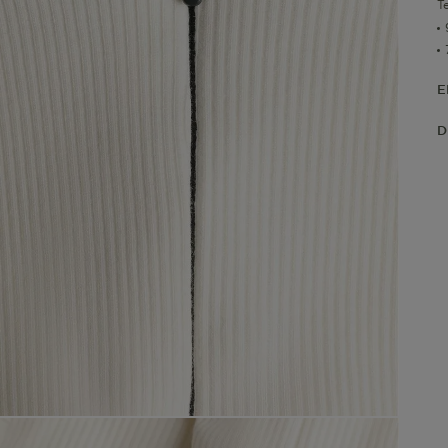
T
E
D