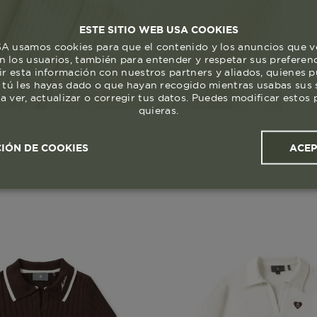
ESTE SITIO WEB USA COOKIES
 usamos cookies para que el contenido y los anuncios que v
 los usuarios, también para entender y respetar sus preferen
ir esta información con nuestros partners y aliados, quienes 
 tú les hayas dado o que hayan recogido mientras usabas sus s
a ver, actualizar o corregir tus datos. Puedes modificar esto
quieras.
ACE
IÓN DE COOKIES
ales y
Cookies de
Cookies de
Cook
s
rendimiento
segmentación (las de
publicidad)
Cookies esenciales y necesarias
Cookies de rendimiento