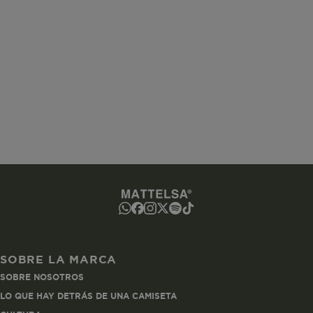
www.mattelsa.net
Sesión
www.mattelsa.net
2 horas
ated-customer-email
www.mattelsa.net
Sesión
SOBRE LA MARCA
SOBRE NOSOTROS
utCookie
www.mattelsa.net
1 hora
LO QUE HAY DETRÁS DE UNA CAMISETA