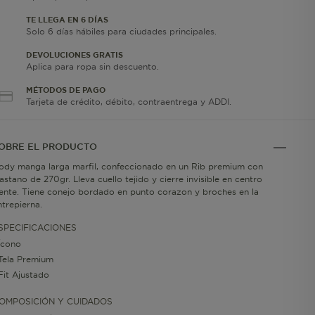
TE LLEGA EN 6 DÍAS
Solo 6 días hábiles para ciudades principales.
DEVOLUCIONES GRATIS
Aplica para ropa sin descuento.
MÉTODOS DE PAGO
Tarjeta de crédito, débito, contraentrega y ADDI.
OBRE EL PRODUCTO
ody manga larga marfil, confeccionado en un Rib premium con
lastano de 270gr. Lleva cuello tejido y cierre invisible en centro
rente. Tiene conejo bordado en punto corazon y broches en la
ntrepierna.
SPECIFICACIONES
Ícono
Tela Premium
Fit Ajustado
OMPOSICIÓN Y CUIDADOS