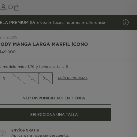
ELA PREMIUM |
Una vez la tocas, notarás la diferencia
tem
:
93295
BODY MANGA LARGA MARFIL ÍCONO
149
.
000
a modelo mide 1.76 y tiene una talla S
GUÍA DE MEDIDAS
S
M
L
XL
VER DISPONIBILIDAD EN TIENDA
SELECCIONA UNA TALLA
ENVÍOS GRATIS
Aplica para ropa sin descuento.