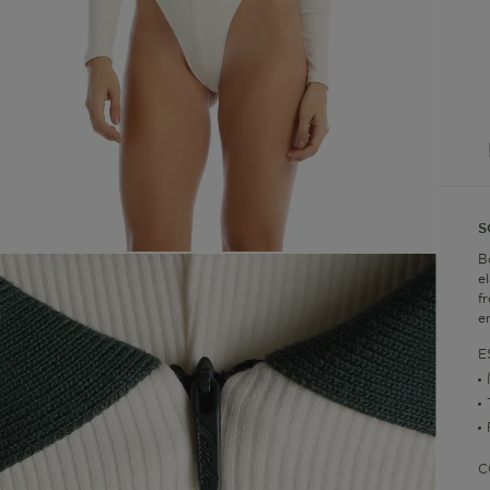
S
B
e
f
e
E
C