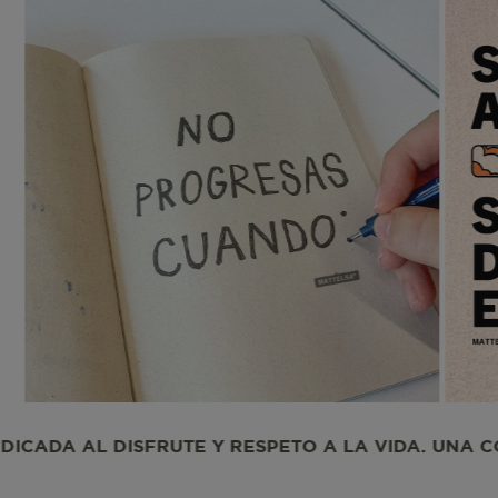
CheckoutData
IPI
IPS
ISI
PETO A LA VIDA. UNA COMUNIDAD DEDICADA AL DI