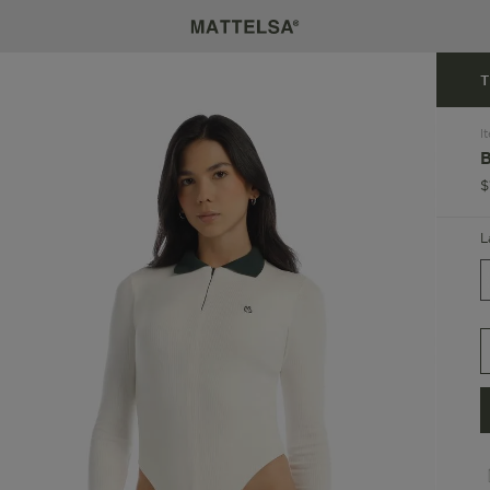
T
I
$
L