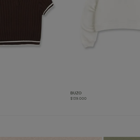
okies de segmentación (las de publicidad)
Cookies funciona
ue hacen que el sitio funcione bien. Permiten cosas básicas como
o recordar lo que elegiste durante la sesión. Solo se activan cua
preferencias de privacidad o iniciar sesión. Puedes bloquearlas d
 algunas partes del sitio web pueden dejar de funcionar. Tranqui
sonal que te identifique.
Proveedor
/
Vencimiento
Dominio
-{{accountName}}
www.mattelsa.net
30 minutos
BUZO
$
139
.
000
.com
VTEX
2 meses 4
www.mattelsa.net
semanas