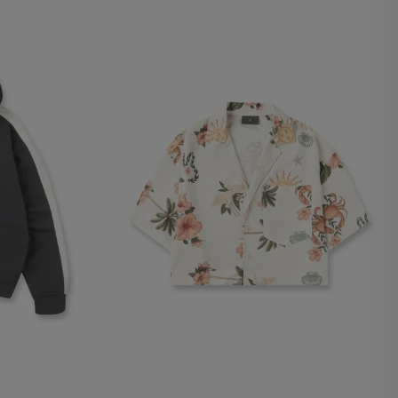
lx, No guardan
Descripción
Crea una huella digital
para esa sesión de
usuario en esa cuenta.
Dura 30 minutos. Se
actualiza cada vez que
el código de analítica
del lado del cliente se
ejecuta en el navegador.
Esta cookie contiene el
Id del orderForm, lo que
permite persistir y
restaurar el carrito del
usuario (orderForm).
Contiene el
VTEX_CHK_Order_Auth
ad de Google
y le da al usuario
permiso para ver la