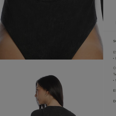
S
E
C
T
E
D