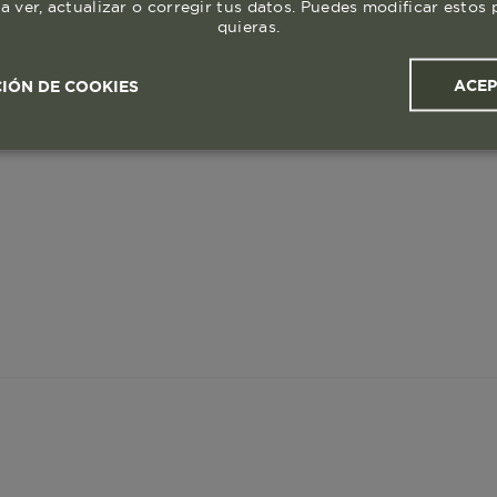
a ver, actualizar o corregir tus datos. Puedes modificar esto
quieras.
ACE
IÓN DE COOKIES
ales y
Cookies de
Cookies de
Cook
s
rendimiento
segmentación (las de
publicidad)
Cookies esenciales y necesarias
Cookies de rendimiento
okies de segmentación (las de publicidad)
Cookies funciona
ue hacen que el sitio funcione bien. Permiten cosas básicas como
o recordar lo que elegiste durante la sesión. Solo se activan cua
preferencias de privacidad o iniciar sesión. Puedes bloquearlas d