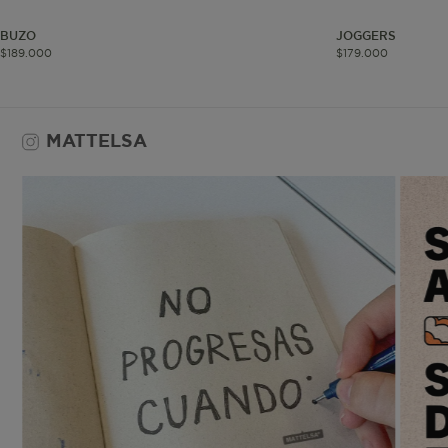
BUZO
JOGGERS
IPI
$
189
.
000
$
179
.
000
MATTELSA
IPS
ISI
ISS