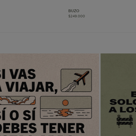
BUZO
www.mattelsa.net
1 mes 4
$
249
.
000
semanas
www.mattelsa.net
3 días
www.mattelsa.net
2 horas
www.mattelsa.net
Sesión