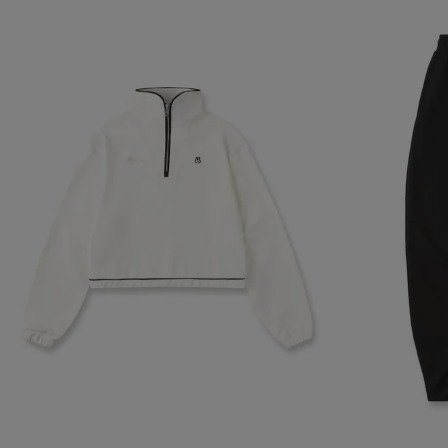
navegador, pero
información per
Nombre
biggy-session
checkout.vtex
CheckoutData