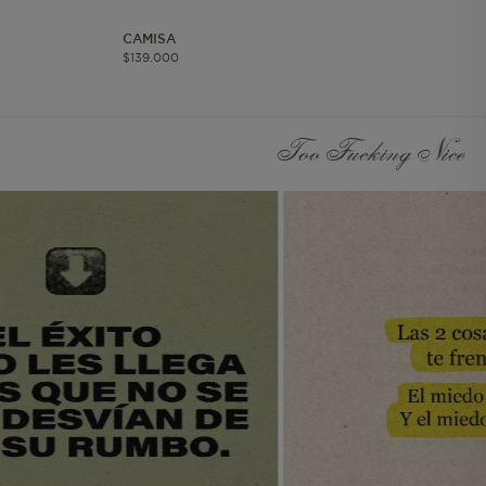
página del pedido
realizado.
CAMISA
Información Individual
$
139
.
000
Persistente. Almacena el
id del usuario. Solo para
usuarios autenticados.
Too Fucking Nice
Información de
Segmento Persistente.
Almacena la
información UTM.
Información Individual
de Sesión Almacena
información de
contexto para call
center y lista de regalos.
Información de
Segmento de Sesión Se
utiliza para agrupar a
los usuarios en el mismo
contexto de
navegación. Considera
los valores UTM.