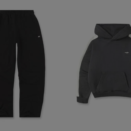
 algunas partes del sitio web pueden dejar de funcionar. Tranqui
sonal que te identifique.
Proveedor
/
Vencimiento
Dominio
-{{accountName}}
www.mattelsa.net
30 minutos
.com
VTEX
2 meses 4
www.mattelsa.net
semanas
Access
www.mattelsa.net
15 minutos
Política de Privacid