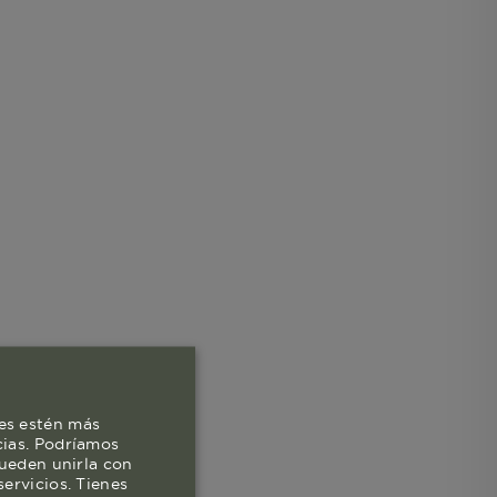
es estén más
cias. Podríamos
pueden unirla con
ervicios. Tienes