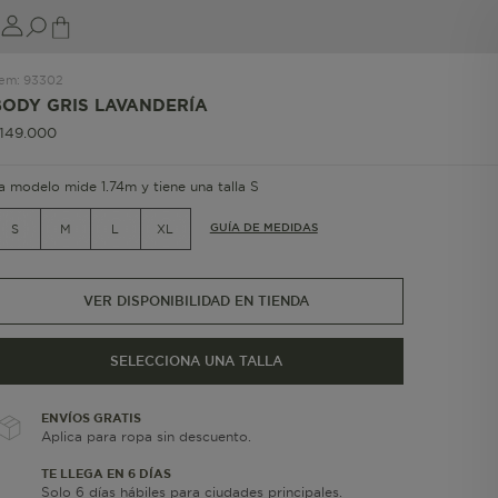
tem
:
93302
BODY GRIS LAVANDERÍA
149
.
000
a modelo mide 1.74m y tiene una talla S
GUÍA DE MEDIDAS
S
M
L
XL
VER DISPONIBILIDAD EN TIENDA
SELECCIONA UNA TALLA
ENVÍOS GRATIS
Aplica para ropa sin descuento.
TE LLEGA EN 6 DÍAS
Solo 6 días hábiles para ciudades principales.