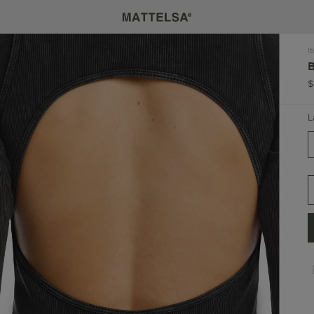
I
$
L