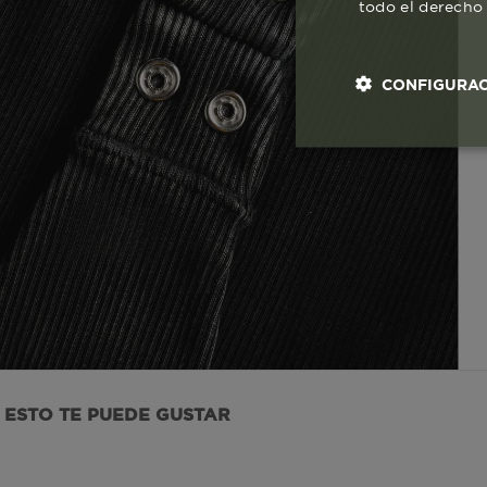
todo el derecho 
CONFIGURAC
Cookies esenci
necesaria
Co
ESTO TE PUEDE GUSTAR
Estas son las q
a zonas seguras 
seleccionar tus 