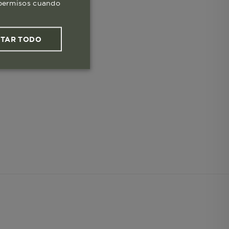
s permisos cuando
PTAR TODO
ies funcionales
les
 navegar, entrar
ndo al
esde tu