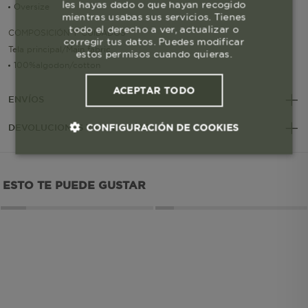
les hayas dado o que hayan recogido
Oversize
mientras usabas sus servicios. Tienes
todo el derecho a ver, actualizar o
COMPOSICIÓN Y CUIDADOS
corregir tus datos. Puedes modificar
Tela principal/Main fabric
estos permisos cuando quieras.
100%algodon/cotton
ACEPTAR TODO
ENVÍOS
CONFIGURACIÓN DE COOKIES
DEVOLUCIONES Y GARANTÍAS
Cookies esenciales y necesarias
ESTO TE PUEDE GUSTAR
Cookies de rendimiento
Cookies de segmentación (las de
publicidad)
Cookies funcionales