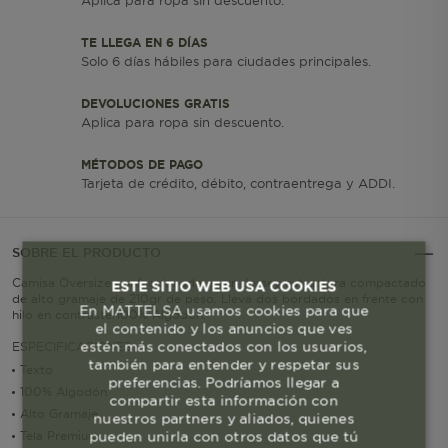
Aplica para ropa sin descuento.
TE LLEGA EN 6 DÍAS
Solo 6 días hábiles para ciudades principales.
DEVOLUCIONES GRATIS
Aplica para ropa sin descuento.
MÉTODOS DE PAGO
Tarjeta de crédito, débito, contraentrega y ADDI.
SOBRE EL PRODUCTO
Camisa Oversize confeccionada en un Jersey estructura compactado
ESTE SITIO WEB USA COOKIES
de alto gramaje de 210gr de peso. Lleva dos bordados en frente con
En MATTELSA usamos cookies para que
hilo en contraste 100% Algodón.
el contenido y los anuncios que ves
estén más conectados con los usuarios,
ESPECIFICACIONES
también para entender y respetar sus
Texto
preferencias. Podríamos llegar a
100% Algodón
compartir esta información con
Alto Gramaje
nuestros partners y aliados, quienes
pueden unirla con otros datos que tú
Tela Premium