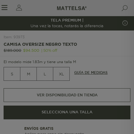
TELA PREMIUM |
1/6
Una vez la tocas, notarás la diferencia
Item
:
93973
CAMISA OVERSIZE NEGRO TEXTO
r sale submenu
|
50
%
off
$
189
.
000
$
94
.
500
El modelo mide 1.83m y tiene una talla M
GUÍA DE MEDIDAS
S
M
L
XL
VER DISPONIBILIDAD EN TIENDA
SELECCIONA UNA TALLA
ENVÍOS GRATIS