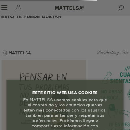
ESTO TE PUEDE GUSTAR
r sale submenu
MATTELSA
Too Fucking Nice
ESTE SITIO WEB USA COOKIES
En MATTELSA usamos cookies para que
el contenido y los anuncios que ves
estén más conectados con los usuarios,
también para entender y respetar sus
preferencias. Podríamos llegar a
compartir esta información con