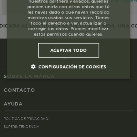
nuestros partners y aliados, quienes
pueden unirla con otros datos que tú
les hayas dado o que hayan recogido
mientras usabas sus servicios. Tienes
todo el derecho a ver, actualizar o
CADA AL DISFRUTE Y RESPETO A LA VIDA. UNA COM
corregir tus datos. Puedes modificar
estos permisos cuando quieras.
ACEPTAR TODO
CONFIGURACIÓN DE COOKIES
SOBRE LA MARCA
Cookies esenciales y necesarias
CONTACTO
Cookies de rendimiento
AYUDA
POLÍTICA DE PRIVACIDAD
Cookies de segmentación (las de
publicidad)
SUPERINTENDENCIA