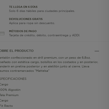
TE LLEGA EN 6 DÍAS
Solo 6 días hábiles para ciudades principales.
DEVOLUCIONES GRATIS
Aplica para ropa sin descuento.
MÉTODOS DE PAGO
Tarjeta de crédito, débito, contraentrega y ADDI.
OBRE EL PRODUCTO
antalón confeccionado en drill premium, con un peso de 6,8oz.
iseñado con estética cargo, bolsillos en los costados y en posterior,
anderín en pretina posterior y en aletillón junto al cierre. Lleva
nsumos contramarcados "Mattelsa"
SPECIFICACIONES
Cargo
100% Algodón
Tela Premium
Cargo
Fit Recto