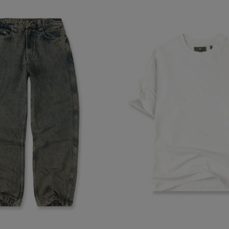
-{{accountName}}
www.mattelsa.net
30 minutos
.com
VTEX
2 meses 4
www.mattelsa.net
semanas
Access
www.mattelsa.net
15 minutos
Política de Privacid
www.mattelsa.net
1 mes 4
semanas