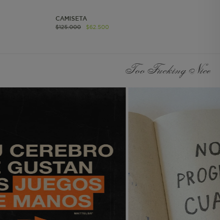
Información de
CAMISETA
Segmento Persistente.
$
125
.
000
$
62
.
500
Almacena la
información UTM.
Información Individual
de Sesión Almacena
Too Fucking Nice
información de
contexto para call
center y lista de regalos.
Información de
Segmento de Sesión Se
utiliza para agrupar a
los usuarios en el mismo
contexto de
navegación. Considera
los valores UTM.
Información de Hash de
Segmento de Sesión
Hash del contexto de
navegación del usuario.
Importante para variar