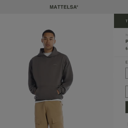
T
I
$
E