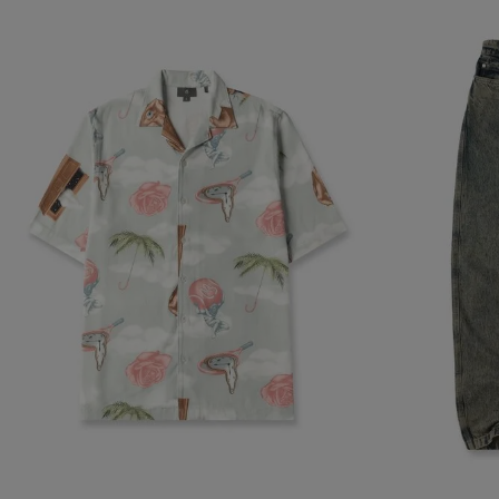
biggy-session
checkout.vtex
CheckoutData
IPI