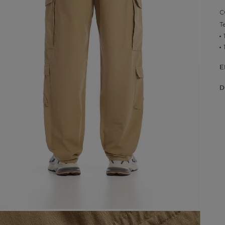
C
T
E
D