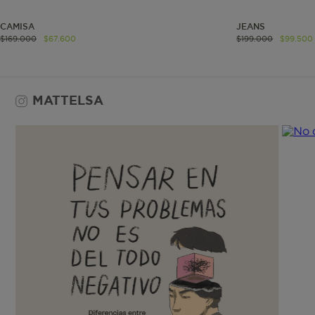
IPS
CAMISA
JEANS
$
169
.
000
$
67
.
600
$
199
.
000
$
99
.
500
ISI
MATTELSA
ISS
SGTS