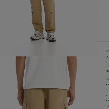
S
P
D
b
i
E