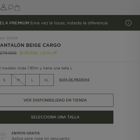
ELA PREMIUM |
Una vez la tocas, notarás la diferencia
tem
:
90349
PANTALÓN BEIGE CARGO
|
50
%
off
279
.
000
$
139
.
500
l modelo mide 1.90m y tiene una talla L
GUÍA DE MEDIDAS
S
M
L
XL
VER DISPONIBILIDAD EN TIENDA
SELECCIONA UNA TALLA
ENVÍOS GRATIS
Aplica para ropa sin descuento.