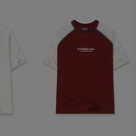
Crea una huella digital
para esa sesión de
usuario en esa cuenta.
Dura 30 minutos. Se
actualiza cada vez que
el código de analítica
del lado del cliente se
ejecuta en el navegador.
Esta cookie contiene el
Id del orderForm, lo que
permite persistir y
restaurar el carrito del
usuario (orderForm).
Contiene el
VTEX_CHK_Order_Auth
ad de Google
y le da al usuario
permiso para ver la
página del pedido
realizado.
Información Individual
Persistente. Almacena el
id del usuario. Solo para
usuarios autenticados.