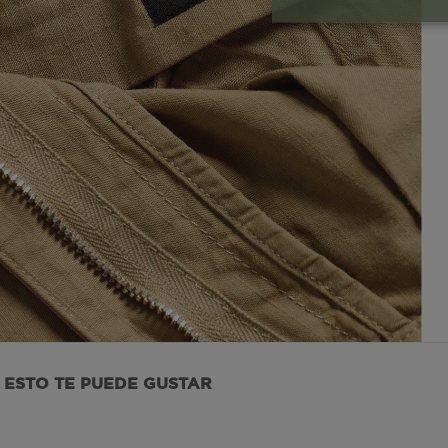
Cookies esenci
necesaria
Co
Estas son las q
a zonas seguras 
seleccionar tus 
navegador, pero
información per
ESTO TE PUEDE GUSTAR
Nombre