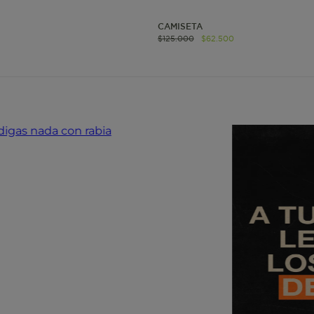
www.mattelsa.net
3 días
CAMISETA
$
125
.
000
$
62
.
500
www.mattelsa.net
2 horas
www.mattelsa.net
Sesión
www.mattelsa.net
2 horas