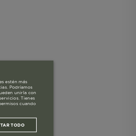
es estén más
cias. Podríamos
pueden unirla con
ervicios. Tienes
s permisos cuando
PTAR TODO