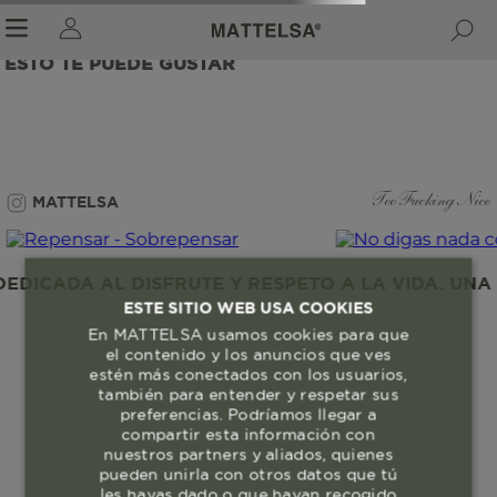
ESTO TE PUEDE GUSTAR
r sale submenu
MATTELSA
Too Fucking Nice
DICADA AL DISFRUTE Y RESPETO A LA VIDA. UNA 
ESTE SITIO WEB USA COOKIES
En MATTELSA usamos cookies para que
el contenido y los anuncios que ves
estén más conectados con los usuarios,
también para entender y respetar sus
preferencias. Podríamos llegar a
compartir esta información con
nuestros partners y aliados, quienes
pueden unirla con otros datos que tú
les hayas dado o que hayan recogido