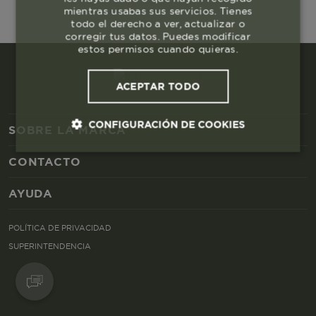
mientras usabas sus servicios. Tienes
todo el derecho a ver, actualizar o
corregir tus datos. Puedes modificar
estos permisos cuando quieras.
ACEPTAR TODO
CONFIGURACIÓN DE COOKIES
SOBRE LA MARCA
CONTACTO
Cookies esenciales y necesarias
AYUDA
Cookies de rendimiento
POLÍTICA DE PRIVACIDAD
Cookies de segmentación (las de
SUPERINTENDENCIA
publicidad)
Cookies funcionales