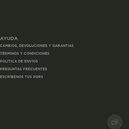
AYUDA
les
CAMBIOS, DEVOLUCIONES Y GARANTÍAS
 navegar, entrar
TÉRMINOS Y CONDICIONES
ndo al
POLÍTICA DE ENVÍOS
esde tu
lx, No guardan
PREGUNTAS FRECUENTES
ESCRÍBENOS TUS PQRS
Descripción
Crea una huella digital
para esa sesión de
usuario en esa cuenta.
Dura 30 minutos. Se
actualiza cada vez que
el código de analítica