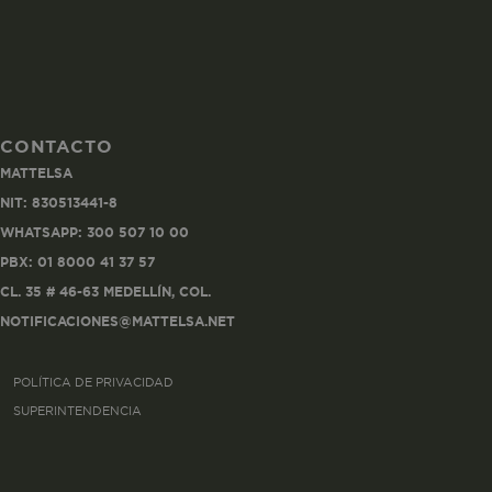
CONTACTO
Co
MATTELSA
Estas son las q
NIT: 830513441-8
a zonas seguras 
WHATSAPP: 300 507 10 00
seleccionar tus 
navegador, pero
PBX: 01 8000 41 37 57
información per
CL. 35 # 46-63 MEDELLÍN, COL.
NOTIFICACIONES@MATTELSA.NET
Nombre
POLÍTICA DE PRIVACIDAD
biggy-session
SUPERINTENDENCIA