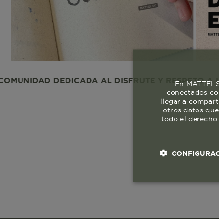
AD DEDICADA AL DISFRUTE Y RESPETO A LA VIDA.
En MATTELSA
conectados con
llegar a compart
otros datos que
todo el derecho 
CONFIGURAC
Cookies esenci
necesaria