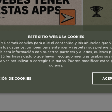
ESTE SITIO WEB USA COOKIES
 UNA COMUNIDAD DEDICADA AL DISFRUTE Y RESPET
 usamos cookies para que el contenido y los anuncios que v
 los usuarios, también para entender y respetar sus preferen
ir esta información con nuestros partners y aliados, quienes 
 tú les hayas dado o que hayan recogido mientras usabas sus s
a ver, actualizar o corregir tus datos. Puedes modificar esto
quieras.
ACE
IÓN DE COOKIES
ales y
Cookies de
Cookies de
Cook
s
rendimiento
segmentación (las de
publicidad)