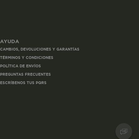
AYUDA
les
CAMBIOS, DEVOLUCIONES Y GARANTÍAS
 navegar, entrar
TÉRMINOS Y CONDICIONES
ndo al
POLÍTICA DE ENVÍOS
esde tu
lx, No guardan
PREGUNTAS FRECUENTES
ESCRÍBENOS TUS PQRS
Descripción
Crea una huella digital
para esa sesión de
usuario en esa cuenta.
Dura 30 minutos. Se
actualiza cada vez que
el código de analítica