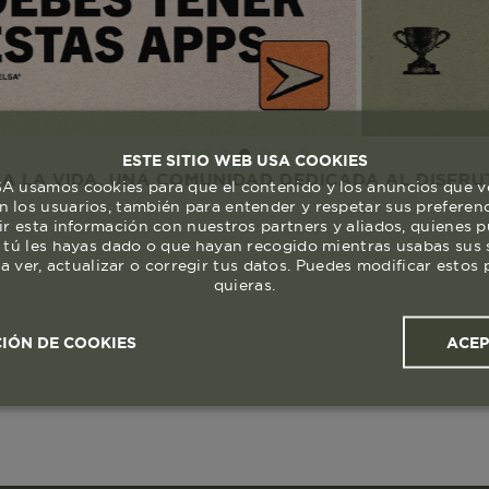
ESTE SITIO WEB USA COOKIES
DA. UNA COMUNIDAD DEDICADA AL DISFRUTE Y RESP
 usamos cookies para que el contenido y los anuncios que v
 los usuarios, también para entender y respetar sus preferen
ir esta información con nuestros partners y aliados, quienes 
 tú les hayas dado o que hayan recogido mientras usabas sus s
a ver, actualizar o corregir tus datos. Puedes modificar esto
quieras.
ACE
IÓN DE COOKIES
ales y
Cookies de
Cookies de
Cook
s
rendimiento
segmentación (las de
publicidad)