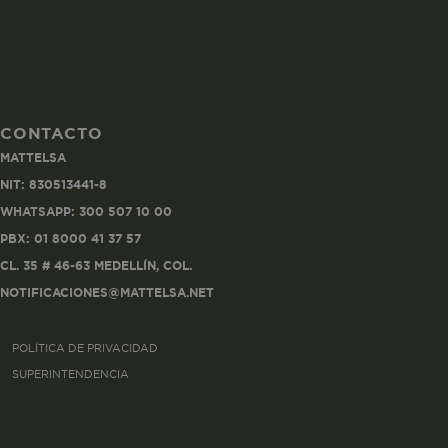
CONTACTO
Co
MATTELSA
Estas son las q
NIT: 830513441-8
a zonas seguras 
WHATSAPP: 300 507 10 00
seleccionar tus 
navegador, pero
PBX: 01 8000 41 37 57
información per
CL. 35 # 46-63 MEDELLÍN, COL.
NOTIFICACIONES@MATTELSA.NET
Nombre
POLÍTICA DE PRIVACIDAD
biggy-session
SUPERINTENDENCIA