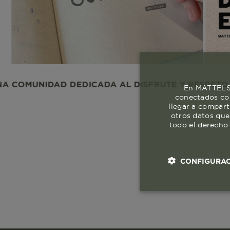
NIDAD DEDICADA AL DISFRUTE Y RESPETO A LA VI
En MATTELSA
conectados con
llegar a compart
otros datos que
todo el derecho 
CONFIGURAC
Cookies esenci
necesaria