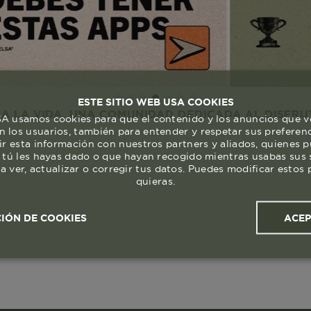
ESTE SITIO WEB USA COOKIES
DA. UNA COMUNIDAD DEDICADA AL DISFRUTE Y RESP
 usamos cookies para que el contenido y los anuncios que v
 los usuarios, también para entender y respetar sus preferen
ir esta información con nuestros partners y aliados, quienes 
 tú les hayas dado o que hayan recogido mientras usabas sus s
a ver, actualizar o corregir tus datos. Puedes modificar esto
quieras.
ACE
IÓN DE COOKIES
ales y
Cookies de
Cookies de
Cook
s
rendimiento
segmentación (las de
publicidad)