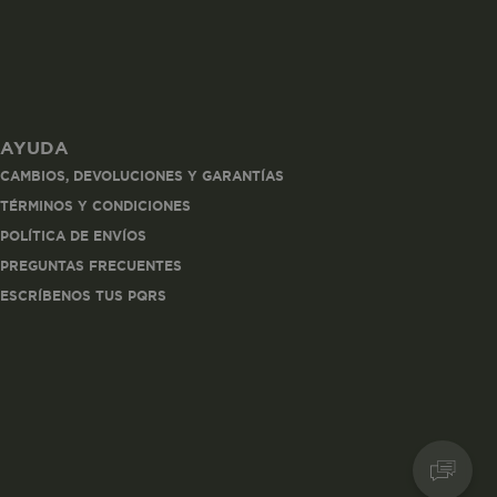
AYUDA
les
CAMBIOS, DEVOLUCIONES Y GARANTÍAS
 navegar, entrar
TÉRMINOS Y CONDICIONES
ndo al
POLÍTICA DE ENVÍOS
esde tu
lx, No guardan
PREGUNTAS FRECUENTES
ESCRÍBENOS TUS PQRS
Descripción
Crea una huella digital
para esa sesión de
usuario en esa cuenta.
Dura 30 minutos. Se
actualiza cada vez que
el código de analítica