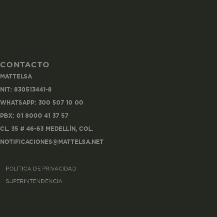
CONTACTO
Co
MATTELSA
Estas son las q
NIT: 830513441-8
a zonas seguras 
WHATSAPP: 300 507 10 00
seleccionar tus 
navegador, pero
PBX: 01 8000 41 37 57
información per
CL. 35 # 46-63 MEDELLÍN, COL.
NOTIFICACIONES@MATTELSA.NET
Nombre
POLÍTICA DE PRIVACIDAD
biggy-session
SUPERINTENDENCIA