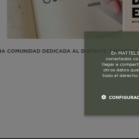
NIDAD DEDICADA AL DISFRUTE Y RESPETO A LA VI
En MATTELSA
conectados con
llegar a compart
otros datos que
todo el derecho 
CONFIGURAC
Cookies esenci
necesaria