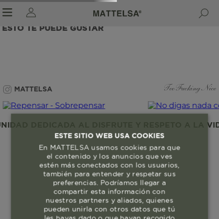
ESTO TE PUEDE GUSTAR
r sale submenu
MATTELSA
Too Fucking Nice
IDAD DEDICADA AL DISFRUTE Y RESPETO A LA VIDA
ESTE SITIO WEB USA COOKIES
En MATTELSA usamos cookies para que
el contenido y los anuncios que ves
estén más conectados con los usuarios,
también para entender y respetar sus
preferencias. Podríamos llegar a
compartir esta información con
nuestros partners y aliados, quienes
pueden unirla con otros datos que tú
les hayas dado o que hayan recogido