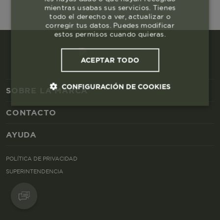
mientras usabas sus servicios. Tienes
todo el derecho a ver, actualizar o
corregir tus datos. Puedes modificar
estos permisos cuando quieras.
ACEPTAR TODO
CONFIGURACIÓN DE COOKIES
SOBRE LA MARCA
CONTACTO
Cookies esenciales y necesarias
AYUDA
Cookies de rendimiento
POLÍTICA DE PRIVACIDAD
Cookies de segmentación (las de
SUPERINTENDENCIA
publicidad)
Cookies funcionales