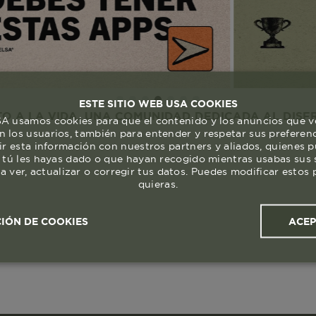
ESTE SITIO WEB USA COOKIES
VIDA. UNA COMUNIDAD DEDICADA AL DISFRUTE Y RE
 usamos cookies para que el contenido y los anuncios que v
 los usuarios, también para entender y respetar sus preferen
ir esta información con nuestros partners y aliados, quienes 
 tú les hayas dado o que hayan recogido mientras usabas sus s
a ver, actualizar o corregir tus datos. Puedes modificar esto
quieras.
ACE
IÓN DE COOKIES
ales y
Cookies de
Cookies de
Cook
s
rendimiento
segmentación (las de
publicidad)