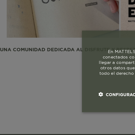
MUNIDAD DEDICADA AL DISFRUTE Y RESPETO A LA 
En MATTELSA
conectados con
llegar a compart
otros datos que
todo el derecho 
CONFIGURAC
Cookies esenci
necesaria