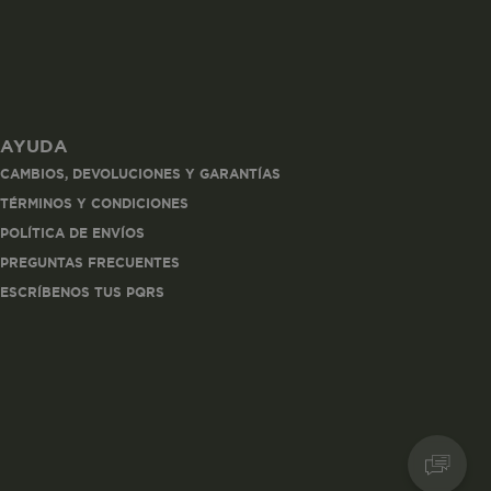
AYUDA
les
CAMBIOS, DEVOLUCIONES Y GARANTÍAS
 navegar, entrar
TÉRMINOS Y CONDICIONES
ndo al
POLÍTICA DE ENVÍOS
esde tu
lx, No guardan
PREGUNTAS FRECUENTES
ESCRÍBENOS TUS PQRS
Descripción
Crea una huella digital
para esa sesión de
usuario en esa cuenta.
Dura 30 minutos. Se
actualiza cada vez que
el código de analítica