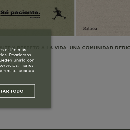
SPETO A LA VIDA. UNA COMUNIDAD DEDICADA AL D
es estén más
cias. Podríamos
pueden unirla con
ervicios. Tienes
s permisos cuando
PTAR TODO
ies funcionales