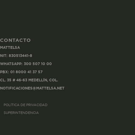
CONTACTO
Co
MATTELSA
Estas son las q
NIT: 830513441-8
a zonas seguras 
WHATSAPP: 300 507 10 00
seleccionar tus 
navegador, pero
PBX: 01 8000 41 37 57
información per
CL. 35 # 46-63 MEDELLÍN, COL.
NOTIFICACIONES@MATTELSA.NET
Nombre
POLÍTICA DE PRIVACIDAD
biggy-session
SUPERINTENDENCIA