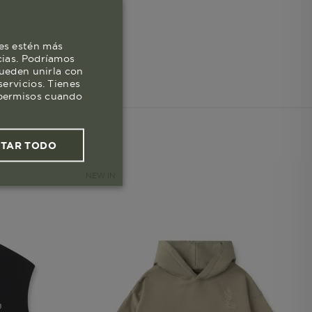
es estén más
cias. Podríamos
pueden unirla con
ervicios. Tienes
s permisos cuando
PTAR TODO
NEW IN
ies funcionales