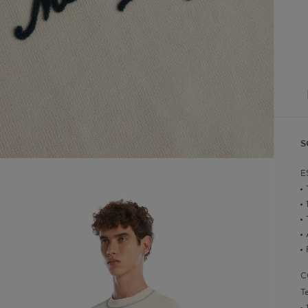
S
E
C
T