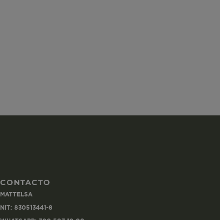
ISS
SGTS
vtex-imperson
CONTACTO
MATTELSA
VtexIdclientA
NIT: 830513441-8