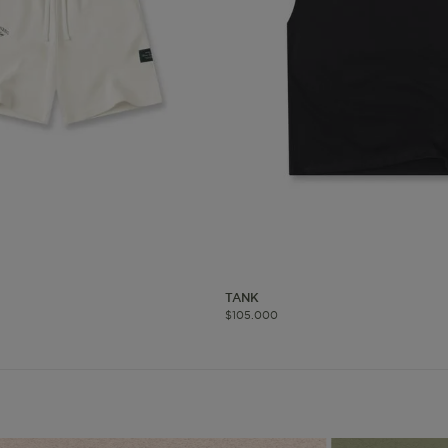
okies de segmentación (las de publicidad)
Cookies funciona
ue hacen que el sitio funcione bien. Permiten cosas básicas como
o recordar lo que elegiste durante la sesión. Solo se activan cua
preferencias de privacidad o iniciar sesión. Puedes bloquearlas d
 algunas partes del sitio web pueden dejar de funcionar. Tranqui
sonal que te identifique.
Proveedor
/
Vencimiento
Dominio
-{{accountName}}
www.mattelsa.net
30 minutos
TANK
$
105
.
000
.com
VTEX
2 meses 4
www.mattelsa.net
semanas