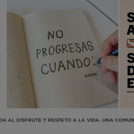
CheckoutData
IPI
IPS
ISI
TO A LA VIDA. UNA COMUNIDAD DEDICADA AL DISF