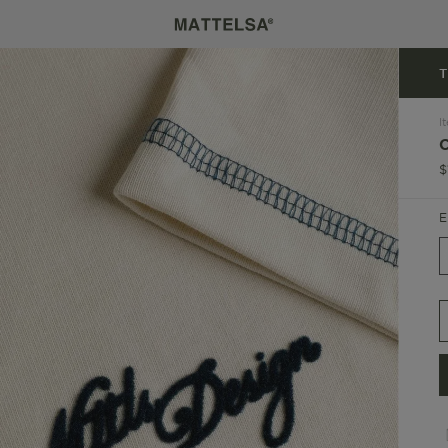
T
I
$
E