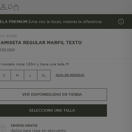
ELA PREMIUM |
Una vez la tocas, notarás la diferencia
tem
:
94088
CAMISETA REGULAR MARFIL TEXTO
135
.
000
l modelo mide 1.83m y tiene una talla M
GUÍA DE MEDIDAS
S
M
L
XL
VER DISPONIBILIDAD EN TIENDA
SELECCIONA UNA TALLA
ENVÍOS GRATIS
Aplica para ropa sin descuento.