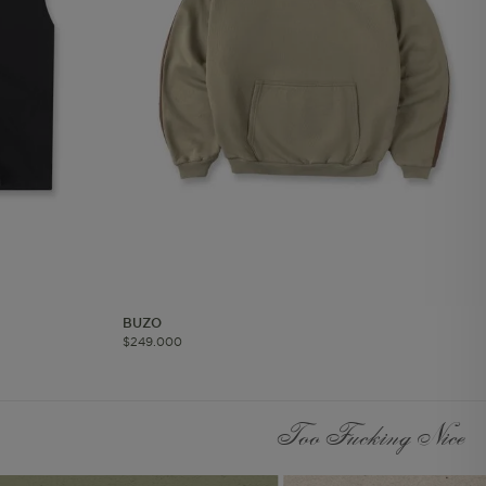
les
 navegar, entrar
ndo al
esde tu
lx, No guardan
Descripción
Crea una huella digital
para esa sesión de
usuario en esa cuenta.
Dura 30 minutos. Se
BUZO
actualiza cada vez que
$
249
.
000
el código de analítica
del lado del cliente se
ejecuta en el navegador.
Too Fucking Nice
Esta cookie contiene el
Id del orderForm, lo que
permite persistir y