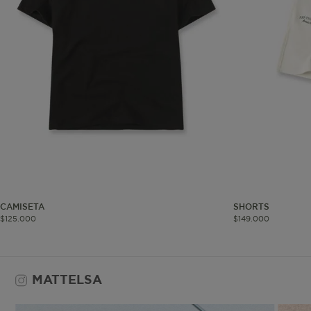
Co
Estas son las q
a zonas seguras 
seleccionar tus 
navegador, pero
información per
Nombre
biggy-session
CAMISETA
SHORTS
$
125
.
000
$
149
.
000
MATTELSA
checkout.vtex