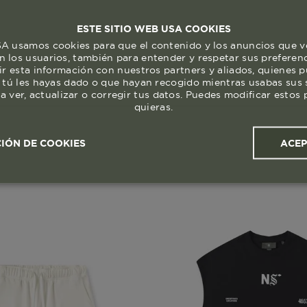
ESTE SITIO WEB USA COOKIES
 usamos cookies para que el contenido y los anuncios que v
 los usuarios, también para entender y respetar sus preferen
ir esta información con nuestros partners y aliados, quienes 
 tú les hayas dado o que hayan recogido mientras usabas sus s
a ver, actualizar o corregir tus datos. Puedes modificar esto
quieras.
ACE
IÓN DE COOKIES
ales y
Cookies de
Cookies de
Cook
s
rendimiento
segmentación (las de
publicidad)
Cookies esenciales y necesarias
Cookies de rendimiento