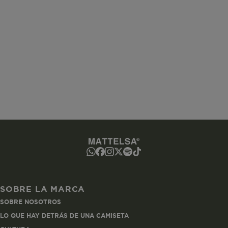
www.mattelsa.net
Sesión
www.mattelsa.net
2 horas
ated-customer-email
www.mattelsa.net
Sesión
SOBRE LA MARCA
SOBRE NOSOTROS
utCookie
www.mattelsa.net
1 hora
LO QUE HAY DETRÁS DE UNA CAMISETA