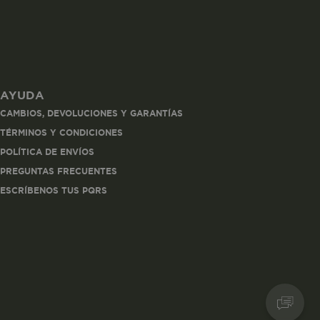
AYUDA
les
CAMBIOS, DEVOLUCIONES Y GARANTÍAS
 navegar, entrar
TÉRMINOS Y CONDICIONES
ndo al
POLÍTICA DE ENVÍOS
esde tu
lx, No guardan
PREGUNTAS FRECUENTES
ESCRÍBENOS TUS PQRS
Descripción
Crea una huella digital
para esa sesión de
usuario en esa cuenta.
Dura 30 minutos. Se
actualiza cada vez que
el código de analítica