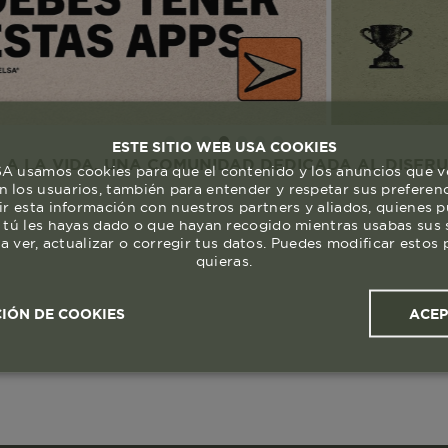
ESTE SITIO WEB USA COOKIES
DA. UNA COMUNIDAD DEDICADA AL DISFRUTE Y RES
 usamos cookies para que el contenido y los anuncios que v
 los usuarios, también para entender y respetar sus preferen
ir esta información con nuestros partners y aliados, quienes 
 tú les hayas dado o que hayan recogido mientras usabas sus s
a ver, actualizar o corregir tus datos. Puedes modificar esto
quieras.
ACE
IÓN DE COOKIES
ales y
Cookies de
Cookies de
Cook
s
rendimiento
segmentación (las de
publicidad)