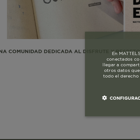
NIDAD DEDICADA AL DISFRUTE Y RESPETO A LA VI
En MATTELSA
conectados con
llegar a compart
otros datos que
todo el derecho 
CONFIGURAC
Cookies esenci
necesaria