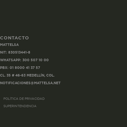
CONTACTO
Co
MATTELSA
Estas son las q
NIT: 830513441-8
a zonas seguras 
WHATSAPP: 300 507 10 00
seleccionar tus 
navegador, pero
PBX: 01 8000 41 37 57
información per
CL. 35 # 46-63 MEDELLÍN, COL.
NOTIFICACIONES@MATTELSA.NET
Nombre
POLÍTICA DE PRIVACIDAD
biggy-session
SUPERINTENDENCIA