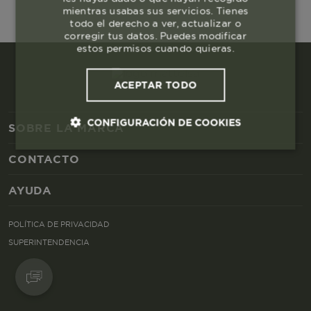
mientras usabas sus servicios. Tienes
todo el derecho a ver, actualizar o
corregir tus datos. Puedes modificar
estos permisos cuando quieras.
ACEPTAR TODO
CONFIGURACIÓN DE COOKIES
SOBRE LA MARCA
CONTACTO
Cookies esenciales y necesarias
AYUDA
Cookies de rendimiento
POLÍTICA DE PRIVACIDAD
Cookies de segmentación (las de
SUPERINTENDENCIA
publicidad)
Cookies funcionales