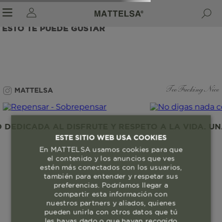
ESTO TE PUEDE GUSTAR
r sale submenu
MATTELSA
Too Fucking Nice
EDICADA AL DISFRUTE Y RESPETO A LA VIDA. UNA
ESTE SITIO WEB USA COOKIES
En MATTELSA usamos cookies para que
el contenido y los anuncios que ves
estén más conectados con los usuarios,
también para entender y respetar sus
preferencias. Podríamos llegar a
compartir esta información con
nuestros partners y aliados, quienes
pueden unirla con otros datos que tú
les hayas dado o que hayan recogido