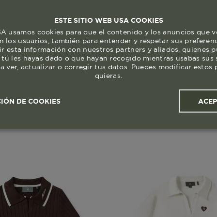
ESTE SITIO WEB USA COOKIES
 usamos cookies para que el contenido y los anuncios que v
 los usuarios, también para entender y respetar sus preferen
ir esta información con nuestros partners y aliados, quienes 
 tú les hayas dado o que hayan recogido mientras usabas sus s
a ver, actualizar o corregir tus datos. Puedes modificar esto
quieras.
ACE
IÓN DE COOKIES
ales y
Cookies de
Cookies de
Cook
s
rendimiento
segmentación (las de
publicidad)
Cookies esenciales y necesarias
Cookies de rendimiento