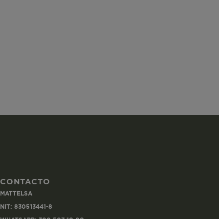
ISS
SGTS
vtex-imperson
CONTACTO
MATTELSA
VtexIdclientA
NIT: 830513441-8