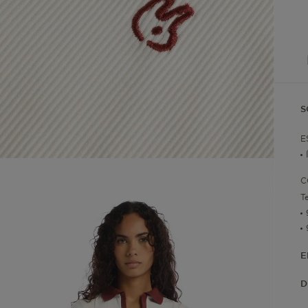
S
E
C
T
E
D