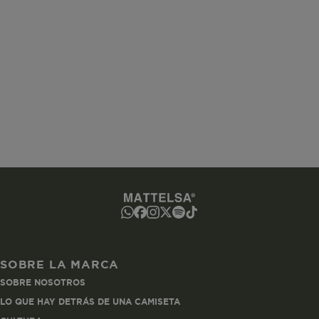
www.mattelsa.net
Sesión
www.mattelsa.net
2 horas
ated-customer-email
www.mattelsa.net
Sesión
SOBRE LA MARCA
SOBRE NOSOTROS
utCookie
www.mattelsa.net
1 hora
LO QUE HAY DETRÁS DE UNA CAMISETA