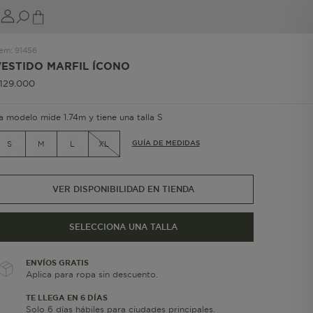
tem
:
91456
VESTIDO MARFIL ÍCONO
129
.
000
a modelo mide 1.74m y tiene una talla S
GUÍA DE MEDIDAS
S
M
L
XL
VER DISPONIBILIDAD EN TIENDA
SELECCIONA UNA TALLA
ENVÍOS GRATIS
Aplica para ropa sin descuento.
TE LLEGA EN 6 DÍAS
Solo 6 días hábiles para ciudades principales.