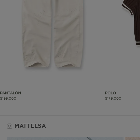
Co
Estas son las q
a zonas seguras 
seleccionar tus 
navegador, pero
información per
Nombre
biggy-session
PANTALÓN
POLO
$
199
.
000
$
179
.
000
MATTELSA
checkout.vtex