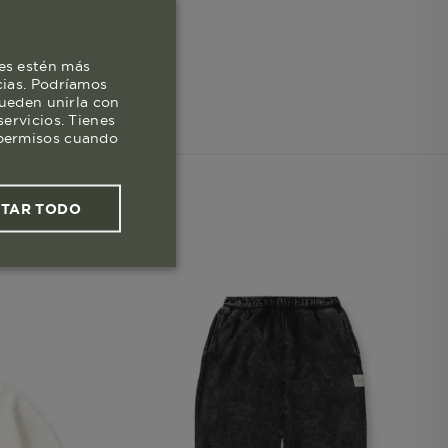
es estén más
cias. Podríamos
pueden unirla con
ervicios. Tienes
s permisos cuando
PTAR TODO
ies funcionales