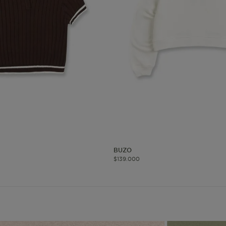
okies de segmentación (las de publicidad)
Cookies funciona
ue hacen que el sitio funcione bien. Permiten cosas básicas como
o recordar lo que elegiste durante la sesión. Solo se activan cua
preferencias de privacidad o iniciar sesión. Puedes bloquearlas d
 algunas partes del sitio web pueden dejar de funcionar. Tranqui
sonal que te identifique.
Proveedor
/
Vencimiento
Dominio
-{{accountName}}
www.mattelsa.net
30 minutos
BUZO
$
139
.
000
.com
VTEX
2 meses 4
www.mattelsa.net
semanas