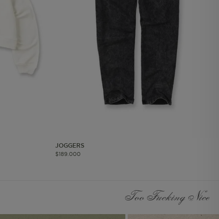
les
 navegar, entrar
ndo al
esde tu
lx, No guardan
Descripción
Crea una huella digital
para esa sesión de
usuario en esa cuenta.
Dura 30 minutos. Se
JOGGERS
actualiza cada vez que
$
189
.
000
el código de analítica
del lado del cliente se
ejecuta en el navegador.
Too Fucking Nice
Esta cookie contiene el
Id del orderForm, lo que
permite persistir y