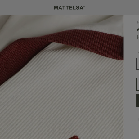
I
$
L