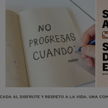
CheckoutData
IPI
IPS
ISI
SPETO A LA VIDA. UNA COMUNIDAD DEDICADA AL D