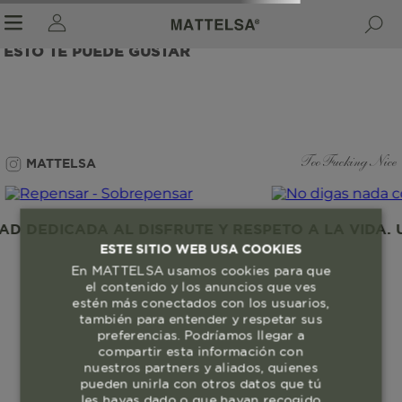
ESTO TE PUEDE GUSTAR
r sale submenu
MATTELSA
Too Fucking Nice
 DEDICADA AL DISFRUTE Y RESPETO A LA VIDA. U
ESTE SITIO WEB USA COOKIES
En MATTELSA usamos cookies para que
el contenido y los anuncios que ves
estén más conectados con los usuarios,
también para entender y respetar sus
preferencias. Podríamos llegar a
compartir esta información con
nuestros partners y aliados, quienes
pueden unirla con otros datos que tú
les hayas dado o que hayan recogido