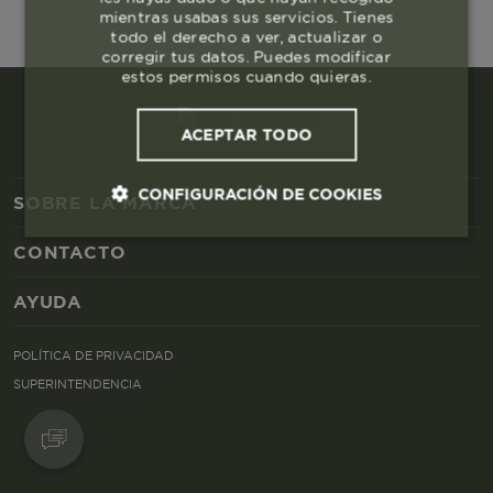
mientras usabas sus servicios. Tienes
todo el derecho a ver, actualizar o
corregir tus datos. Puedes modificar
estos permisos cuando quieras.
ACEPTAR TODO
CONFIGURACIÓN DE COOKIES
SOBRE LA MARCA
CONTACTO
Cookies esenciales y necesarias
AYUDA
Cookies de rendimiento
POLÍTICA DE PRIVACIDAD
Cookies de segmentación (las de
SUPERINTENDENCIA
publicidad)
Cookies funcionales