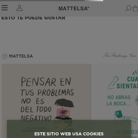
ESTO TE PUEDE GUSTAR
r sale submenu
MATTELSA
Too Fucking Nice
ESTE SITIO WEB USA COOKIES