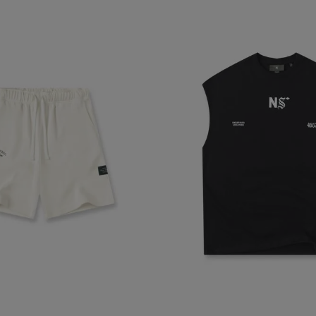
 algunas partes del sitio web pueden dejar de funcionar. Tranqui
sonal que te identifique.
Proveedor
/
Vencimiento
Dominio
-{{accountName}}
www.mattelsa.net
30 minutos
.com
VTEX
2 meses 4
www.mattelsa.net
semanas
Access
www.mattelsa.net
15 minutos
Política de Privacid