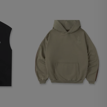
lx, No guardan
Descripción
Crea una huella digital
para esa sesión de
usuario en esa cuenta.
Dura 30 minutos. Se
actualiza cada vez que
el código de analítica
del lado del cliente se
ejecuta en el navegador.
Esta cookie contiene el
Id del orderForm, lo que
permite persistir y
restaurar el carrito del
usuario (orderForm).
Contiene el
VTEX_CHK_Order_Auth
ad de Google
y le da al usuario
permiso para ver la