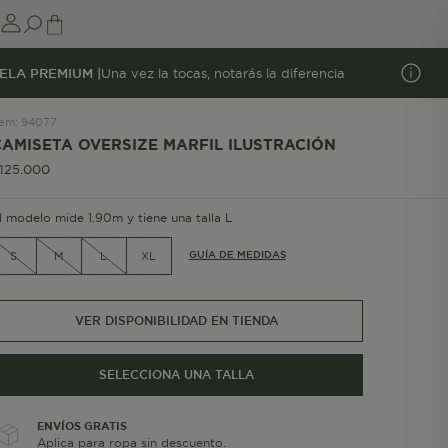
ELA PREMIUM |
Una vez la tocas, notarás la diferencia
tem
:
94077
CAMISETA OVERSIZE MARFIL ILUSTRACIÓN
125
.
000
l modelo mide 1.90m y tiene una talla L
GUÍA DE MEDIDAS
S
M
L
XL
VER DISPONIBILIDAD EN TIENDA
SELECCIONA UNA TALLA
ENVÍOS GRATIS
Aplica para ropa sin descuento.