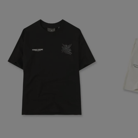
navegador, pero
información per
Nombre
biggy-session
checkout.vtex
CheckoutData