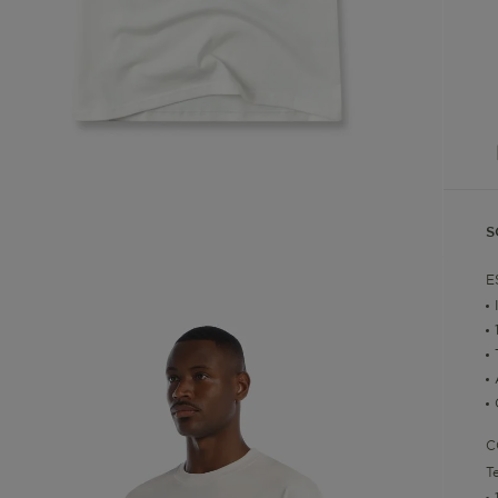
S
E
C
T