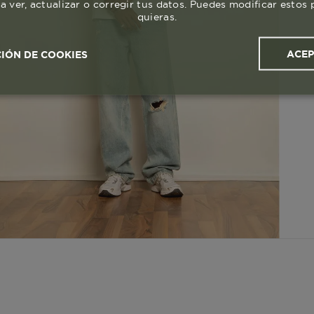
a ver, actualizar o corregir tus datos. Puedes modificar esto
quieras.
ACE
IÓN DE COOKIES
ales y
Cookies de
Cookies de
Cook
s
rendimiento
segmentación (las de
publicidad)
Cookies esenciales y necesarias
Cookies de rendimiento
okies de segmentación (las de publicidad)
Cookies funciona
ue hacen que el sitio funcione bien. Permiten cosas básicas como
o recordar lo que elegiste durante la sesión. Solo se activan cua
preferencias de privacidad o iniciar sesión. Puedes bloquearlas d