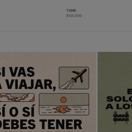
TANK
www.mattelsa.net
1 mes 4
$
105
.
000
semanas
www.mattelsa.net
3 días
www.mattelsa.net
2 horas
www.mattelsa.net
Sesión