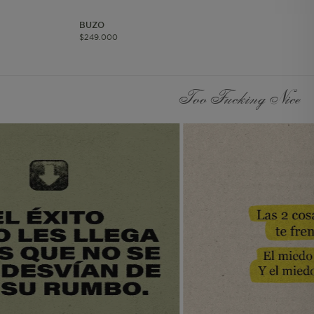
página del pedido
realizado.
BUZO
Información Individual
$
249
.
000
Persistente. Almacena el
id del usuario. Solo para
usuarios autenticados.
Too Fucking Nice
Información de
Segmento Persistente.
Almacena la
información UTM.
Información Individual
de Sesión Almacena
información de
contexto para call
center y lista de regalos.
Información de
Segmento de Sesión Se
utiliza para agrupar a
los usuarios en el mismo
contexto de
navegación. Considera
los valores UTM.