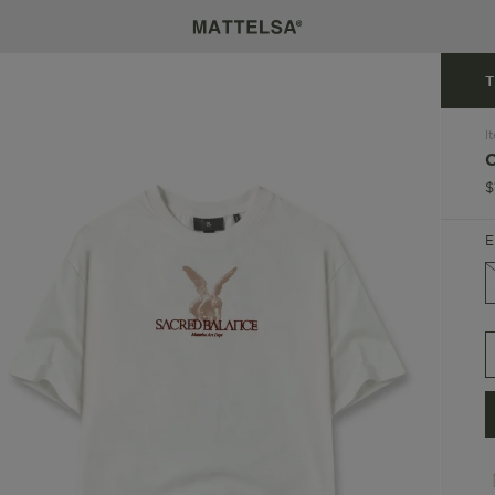
T
I
$
E