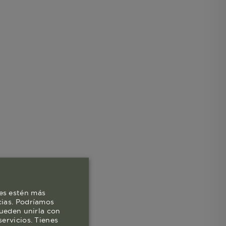
es estén más
cias. Podríamos
pueden unirla con
ervicios. Tienes