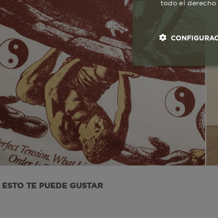
todo el derecho 
CONFIGURAC
Cookies esenci
necesaria
Co
ESTO TE PUEDE GUSTAR
Estas son las q
a zonas seguras 
seleccionar tus 