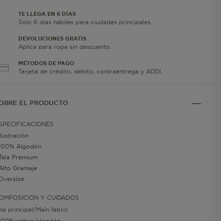
TE LLEGA EN 6 DÍAS
Solo 6 días hábiles para ciudades principales.
DEVOLUCIONES GRATIS
Aplica para ropa sin descuento.
MÉTODOS DE PAGO
Tarjeta de crédito, débito, contraentrega y ADDI.
OBRE EL PRODUCTO
SPECIFICACIONES
Ilustración
100% Algodón
Tela Premium
Alto Gramaje
Oversize
OMPOSICIÓN Y CUIDADOS
ela principal/Main fabric
100%cotton/algodón