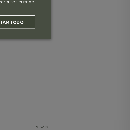
s permisos cuando
PTAR TODO
ies funcionales
les
 navegar, entrar
ndo al
esde tu
NEW IN