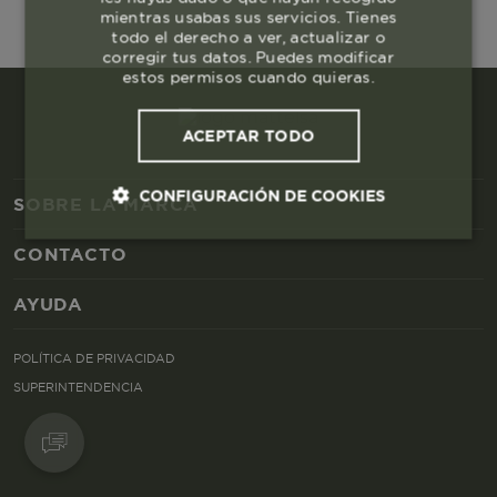
mientras usabas sus servicios. Tienes
todo el derecho a ver, actualizar o
corregir tus datos. Puedes modificar
estos permisos cuando quieras.
ACEPTAR TODO
CONFIGURACIÓN DE COOKIES
SOBRE LA MARCA
CONTACTO
Cookies esenciales y necesarias
AYUDA
Cookies de rendimiento
POLÍTICA DE PRIVACIDAD
Cookies de segmentación (las de
SUPERINTENDENCIA
publicidad)
Cookies funcionales