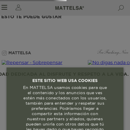
ESTO TE PUEDE GUSTAR
r sale submenu
MATTELSA
Too Fucking Nice
D DEDICADA AL DISFRUTE Y RESPETO A LA VIDA. 
ESTE SITIO WEB USA COOKIES
En MATTELSA usamos cookies para que
el contenido y los anuncios que ves
estén más conectados con los usuarios,
también para entender y respetar sus
preferencias. Podríamos llegar a
compartir esta información con
nuestros partners y aliados, quienes
pueden unirla con otros datos que tú
les hayas dado o que hayan recogido