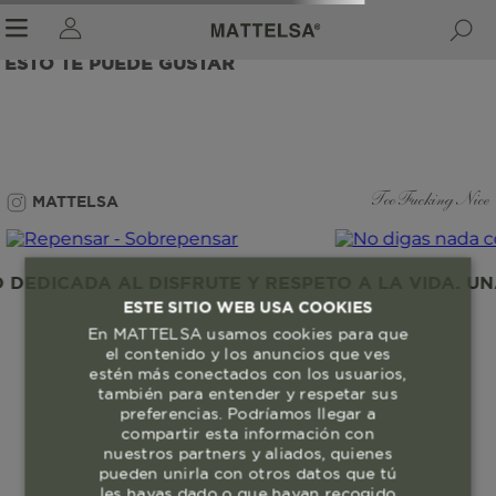
ESTO TE PUEDE GUSTAR
r sale submenu
MATTELSA
Too Fucking Nice
EDICADA AL DISFRUTE Y RESPETO A LA VIDA. UNA
ESTE SITIO WEB USA COOKIES
En MATTELSA usamos cookies para que
el contenido y los anuncios que ves
estén más conectados con los usuarios,
también para entender y respetar sus
preferencias. Podríamos llegar a
compartir esta información con
nuestros partners y aliados, quienes
pueden unirla con otros datos que tú
les hayas dado o que hayan recogido