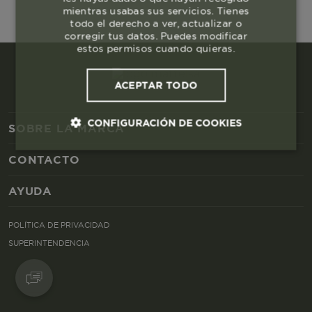
mientras usabas sus servicios. Tienes
todo el derecho a ver, actualizar o
corregir tus datos. Puedes modificar
estos permisos cuando quieras.
ACEPTAR TODO
CONFIGURACIÓN DE COOKIES
SOBRE LA MARCA
CONTACTO
Cookies esenciales y necesarias
AYUDA
Cookies de rendimiento
POLÍTICA DE PRIVACIDAD
Cookies de segmentación (las de
SUPERINTENDENCIA
publicidad)
Cookies funcionales