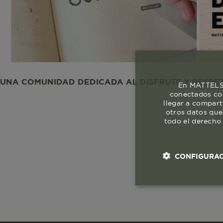
UNIDAD DEDICADA AL DISFRUTE Y RESPETO A LA V
En MATTELSA
conectados con
llegar a compart
otros datos que
todo el derecho 
CONFIGURAC
Cookies esenci
necesaria