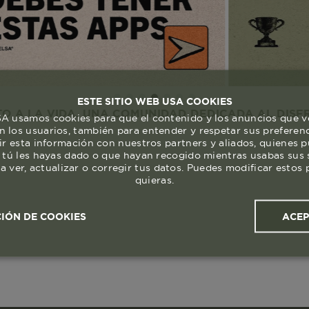
ESTE SITIO WEB USA COOKIES
IDA. UNA COMUNIDAD DEDICADA AL DISFRUTE Y RE
 usamos cookies para que el contenido y los anuncios que v
 los usuarios, también para entender y respetar sus preferen
ir esta información con nuestros partners y aliados, quienes 
 tú les hayas dado o que hayan recogido mientras usabas sus s
a ver, actualizar o corregir tus datos. Puedes modificar esto
quieras.
ACE
IÓN DE COOKIES
ales y
Cookies de
Cookies de
Cook
s
rendimiento
segmentación (las de
publicidad)