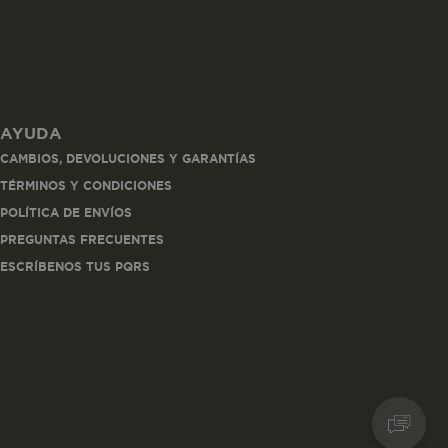
AYUDA
les
CAMBIOS, DEVOLUCIONES Y GARANTÍAS
 navegar, entrar
TÉRMINOS Y CONDICIONES
ndo al
POLÍTICA DE ENVÍOS
esde tu
lx, No guardan
PREGUNTAS FRECUENTES
ESCRÍBENOS TUS PQRS
Descripción
Crea una huella digital
para esa sesión de
usuario en esa cuenta.
Dura 30 minutos. Se
actualiza cada vez que
el código de analítica