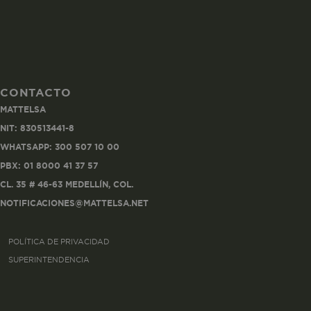
CONTACTO
Co
MATTELSA
Estas son las q
NIT: 830513441-8
a zonas seguras 
WHATSAPP: 300 507 10 00
seleccionar tus 
navegador, pero
PBX: 01 8000 41 37 57
información per
CL. 35 # 46-63 MEDELLÍN, COL.
NOTIFICACIONES@MATTELSA.NET
Nombre
POLÍTICA DE PRIVACIDAD
biggy-session
SUPERINTENDENCIA