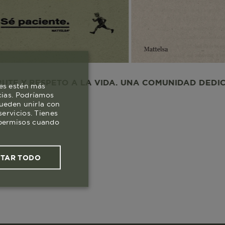
SPETO A LA VIDA. UNA COMUNIDAD DEDICADA AL D
es estén más
cias. Podríamos
pueden unirla con
ervicios. Tienes
s permisos cuando
PTAR TODO
ies funcionales