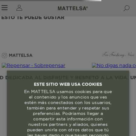
ESTO TE PUEDE GUSTAR
r sale submenu
MATTELSA
Too Fucking Nice
DEDICADA AL DISFRUTE Y RESPETO A LA VIDA. UN
ESTE SITIO WEB USA COOKIES
En MATTELSA usamos cookies para que
el contenido y los anuncios que ves
estén más conectados con los usuarios,
también para entender y respetar sus
preferencias. Podríamos llegar a
compartir esta información con
nuestros partners y aliados, quienes
pueden unirla con otros datos que tú
les hayas dado o que hayan recogido