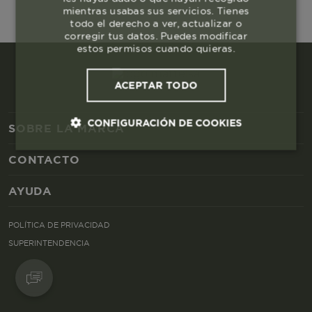
mientras usabas sus servicios. Tienes
todo el derecho a ver, actualizar o
corregir tus datos. Puedes modificar
estos permisos cuando quieras.
ACEPTAR TODO
CONFIGURACIÓN DE COOKIES
SOBRE LA MARCA
CONTACTO
Cookies esenciales y necesarias
AYUDA
Cookies de rendimiento
POLÍTICA DE PRIVACIDAD
Cookies de segmentación (las de
SUPERINTENDENCIA
publicidad)
Cookies funcionales