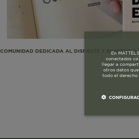
AD DEDICADA AL DISFRUTE Y RESPETO A LA VIDA.
En MATTELSA
conectados con
llegar a compart
otros datos que
todo el derecho 
CONFIGURAC
Cookies esenci
necesaria