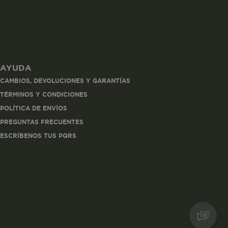
AYUDA
les
CAMBIOS, DEVOLUCIONES Y GARANTÍAS
 navegar, entrar
TÉRMINOS Y CONDICIONES
ndo al
POLÍTICA DE ENVÍOS
esde tu
lx, No guardan
PREGUNTAS FRECUENTES
ESCRÍBENOS TUS PQRS
Descripción
Crea una huella digital
para esa sesión de
usuario en esa cuenta.
Dura 30 minutos. Se
actualiza cada vez que
el código de analítica