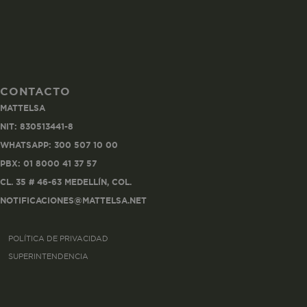
CONTACTO
Co
MATTELSA
Estas son las q
NIT: 830513441-8
a zonas seguras 
WHATSAPP: 300 507 10 00
seleccionar tus 
navegador, pero
PBX: 01 8000 41 37 57
información per
CL. 35 # 46-63 MEDELLÍN, COL.
NOTIFICACIONES@MATTELSA.NET
Nombre
POLÍTICA DE PRIVACIDAD
biggy-session
SUPERINTENDENCIA