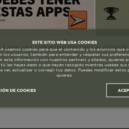
ESTE SITIO WEB USA COOKIES
 UNA COMUNIDAD DEDICADA AL DISFRUTE Y RESPET
 usamos cookies para que el contenido y los anuncios que v
 los usuarios, también para entender y respetar sus preferen
ir esta información con nuestros partners y aliados, quienes 
 tú les hayas dado o que hayan recogido mientras usabas sus s
a ver, actualizar o corregir tus datos. Puedes modificar esto
quieras.
ACE
IÓN DE COOKIES
ales y
Cookies de
Cookies de
Cook
s
rendimiento
segmentación (las de
publicidad)