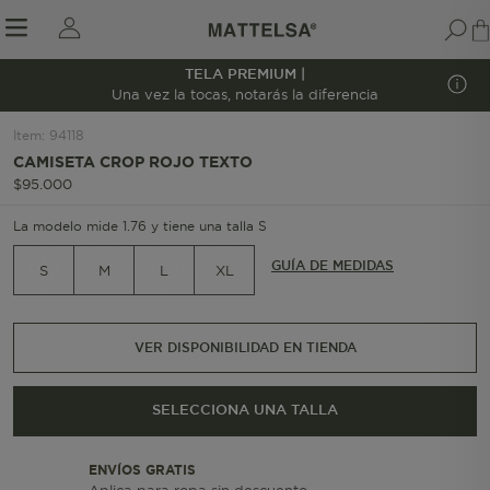
TELA PREMIUM |
1/7
Una vez la tocas, notarás la diferencia
Item
:
94118
CAMISETA CROP ROJO TEXTO
r sale submenu
$
95
.
000
La modelo mide 1.76 y tiene una talla S
GUÍA DE MEDIDAS
S
M
L
XL
VER DISPONIBILIDAD EN TIENDA
SELECCIONA UNA TALLA
ENVÍOS GRATIS