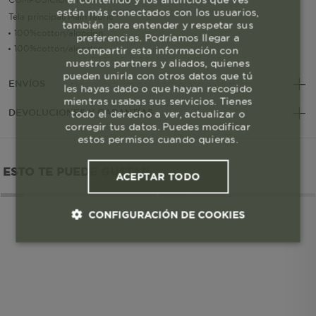
estén más conectados con los usuarios,
Tela principal/Main fabric
también para entender y respetar sus
100%cotton/algodon
preferencias. Podríamos llegar a
100%cotton/algodon
compartir esta información con
nuestros partners y aliados, quienes
pueden unirla con otros datos que tú
ENVÍOS
les hayas dado o que hayan recogido
mientras usabas sus servicios. Tienes
DEVOLUCIONES Y GARANTÍAS
todo el derecho a ver, actualizar o
corregir tus datos. Puedes modificar
estos permisos cuando quieras.
ESTO TE PUEDE GUSTAR
ACEPTAR TODO
CONFIGURACIÓN DE COOKIES
Cookies esenciales y necesarias
Cookies de rendimiento